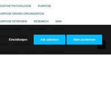
OSITIVE PSYCHOLOGIE
PURPOSE
URPOSE-DRIVEN ORGANISATION
URPOSE INTERVIEW
RESEARCH
SINN
INN DES LEBENS
SINN FINDEN
SOCIETY
STARTUP
STRESS
STRESSMANAGEMENT
Einstellungen
Alle ablehnen
Allen zustimmen
TUDIE
UMSETZEN
VIDEO
WEBINAR
WEIHNACHTEN
ZENTOR
ZENTOR MODEL
ZENTOR PURPOSE SCORE