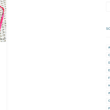
S
D
H
I
O