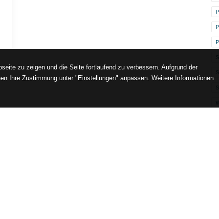
P
P
P
S
seite zu zeigen und die Seite fortlaufend zu verbessern. Aufgrund der
en Ihre Zustimmung unter "Einstellungen" anpassen. Weitere Informationen
S
Lust auf Inspiration direkt in Ihre Inbox?
letter