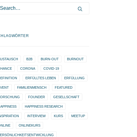
CHLAGWÖRTER
AUSTAUSCH
B2B
BURN-OUT
BURNOUT
CHANCE
CORONA
COVID-19
EFINITION
ERFÜLLTES LEBEN
ERFÜLLUNG
EVENT
FAMILIENMENSCH
FEATURED
FORSCHUNG
FOUNDER
GESELLSCHAFT
APPINESS
HAPPINESS RESEARCH
NSPIRATION
INTERVIEW
KURS
MEETUP
NLINE
ONLINEKURS
PERSÖNLICHKEITSENTWICKLUNG