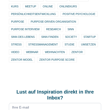
KURS
MEETUP
ONLINE
ONLINEKURS
PERSÖNLICHKEITSENTWICKLUNG
POSITIVE PSYCHOLOGIE
PURPOSE
PURPOSE-DRIVEN ORGANISATION
PURPOSE INTERVIEW
RESEARCH
SINN
SINN DES LEBENS
SINN FINDEN
SOCIETY
STARTUP
STRESS
STRESSMANAGEMENT
STUDIE
UMSETZEN
VIDEO
WEBINAR
WEIHNACHTEN
ZENTOR
ZENTOR MODEL
ZENTOR PURPOSE SCORE
Lust auf Inspiration direkt in Ihre
Inbox?
Newsletter
form