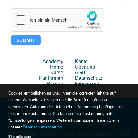
DE
SUBMIT
Academy
Konto
Home
Über uns
Kurse
AGB
Für Firmen
Datenschutz
Wissen
Impressum
Cookies ermöglichen es uns, Ihnen die korrekten Inhalte auf
unserer Webseite zu zeigen und die Seite fortlaufend zu
verbessern. Aufgrund der Datenschutz-Verordnung benötigen wir
hierzu Ihre Zustimmung. Sie können Ihre Zustimmung unter
"Einstellungen" anpassen. Weitere Informationen finden Sie in
unserer
Datenschutzerklärung
.
© 2026 zentor - Berufliche & Persönliche Entwicklung. All rights
Einstellungen