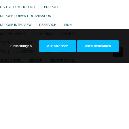
OSITIVE PSYCHOLOGIE
PURPOSE
URPOSE-DRIVEN ORGANISATION
URPOSE INTERVIEW
RESEARCH
SINN
INN DES LEBENS
SINN FINDEN
SOCIETY
STARTUP
STRESS
STRESSMANAGEMENT
Einstellungen
Alle ablehnen
Allen zustimmen
TUDIE
UMSETZEN
VIDEO
WEBINAR
WEIHNACHTEN
ZENTOR
ZENTOR MODEL
ZENTOR PURPOSE SCORE