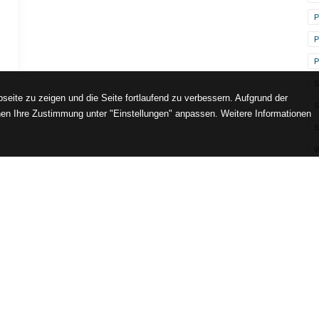
P
P
P
S
seite zu zeigen und die Seite fortlaufend zu verbessern. Aufgrund der
en Ihre Zustimmung unter "Einstellungen" anpassen. Weitere Informationen
S
Lust auf Inspiration direkt in Ihre Inbox?
letter