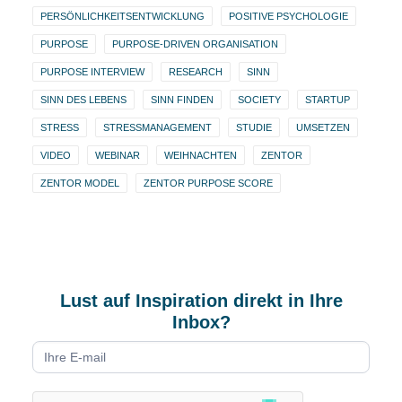
PERSÖNLICHKEITSENTWICKLUNG
POSITIVE PSYCHOLOGIE
PURPOSE
PURPOSE-DRIVEN ORGANISATION
PURPOSE INTERVIEW
RESEARCH
SINN
SINN DES LEBENS
SINN FINDEN
SOCIETY
STARTUP
STRESS
STRESSMANAGEMENT
STUDIE
UMSETZEN
VIDEO
WEBINAR
WEIHNACHTEN
ZENTOR
ZENTOR MODEL
ZENTOR PURPOSE SCORE
Lust auf Inspiration direkt in Ihre
Inbox?
Newsletter
form
DE