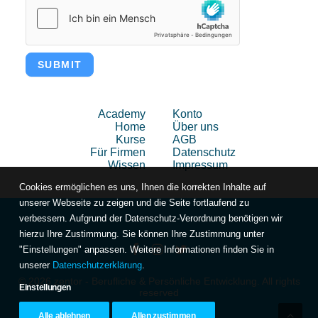
SUBMIT
Academy
Konto
Home
Über uns
Kurse
AGB
Für Firmen
Datenschutz
Wissen
Impressum
Cookies ermöglichen es uns, Ihnen die korrekten Inhalte auf
unserer Webseite zu zeigen und die Seite fortlaufend zu
verbessern. Aufgrund der Datenschutz-Verordnung benötigen wir
hierzu Ihre Zustimmung. Sie können Ihre Zustimmung unter
"Einstellungen" anpassen. Weitere Informationen finden Sie in
unserer
Datenschutzerklärung
.
© 2026 zentor - Berufliche & Persönliche Entwicklung. All rights
Einstellungen
reserved
Alle ablehnen
Allen zustimmen