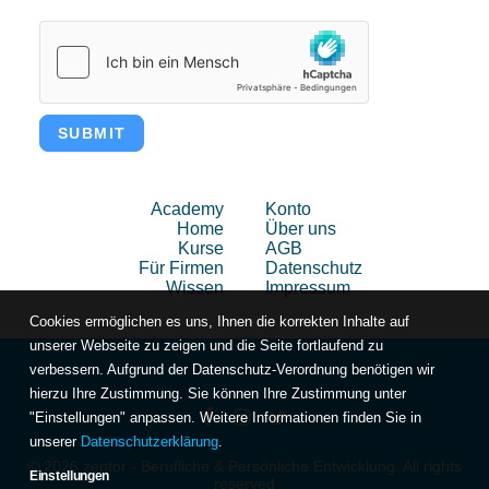
SUBMIT
Academy
Konto
Home
Über uns
Kurse
AGB
Für Firmen
Datenschutz
Wissen
Impressum
Cookies ermöglichen es uns, Ihnen die korrekten Inhalte auf
unserer Webseite zu zeigen und die Seite fortlaufend zu
verbessern. Aufgrund der Datenschutz-Verordnung benötigen wir
hierzu Ihre Zustimmung. Sie können Ihre Zustimmung unter
"Einstellungen" anpassen. Weitere Informationen finden Sie in
unserer
Datenschutzerklärung
.
© 2026 zentor - Berufliche & Persönliche Entwicklung. All rights
Einstellungen
reserved