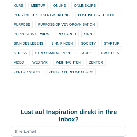
KURS
MEETUP
ONLINE
ONLINEKURS
PERSÖNLICHKEITSENTWICKLUNG
POSITIVE PSYCHOLOGIE
PURPOSE
PURPOSE-DRIVEN ORGANISATION
PURPOSE INTERVIEW
RESEARCH
SINN
SINN DES LEBENS
SINN FINDEN
SOCIETY
STARTUP
STRESS
STRESSMANAGEMENT
STUDIE
UMSETZEN
VIDEO
WEBINAR
WEIHNACHTEN
ZENTOR
ZENTOR MODEL
ZENTOR PURPOSE SCORE
Lust auf Inspiration direkt in Ihre
Inbox?
Newsletter
form
DE