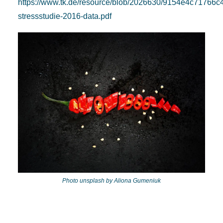
https://www.tk.de/resource/blob/2026630/9154e4c71766
stressstudie-2016-data.pdf
Photo unsplash by Aliona Gumeniuk