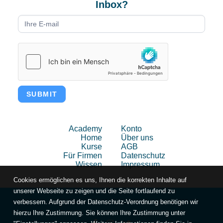
Inbox?
Newsletter
form
DE
SUBMIT
Academy
Konto
Home
Über uns
Kurse
AGB
Für Firmen
Datenschutz
Wissen
Impressum
Cookies ermöglichen es uns, Ihnen die korrekten Inhalte auf
unserer Webseite zu zeigen und die Seite fortlaufend zu
verbessern. Aufgrund der Datenschutz-Verordnung benötigen wir
hierzu Ihre Zustimmung. Sie können Ihre Zustimmung unter