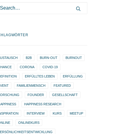
CHLAGWÖRTER
AUSTAUSCH
B2B
BURN-OUT
BURNOUT
CHANCE
CORONA
COVID-19
EFINITION
ERFÜLLTES LEBEN
ERFÜLLUNG
EVENT
FAMILIENMENSCH
FEATURED
FORSCHUNG
FOUNDER
GESELLSCHAFT
APPINESS
HAPPINESS RESEARCH
NSPIRATION
INTERVIEW
KURS
MEETUP
NLINE
ONLINEKURS
PERSÖNLICHKEITSENTWICKLUNG