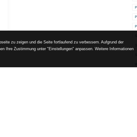
P
P
P
S
seite zu zeigen und die Seite fortlaufend zu verbessern. Aufgrund der
en Ihre Zustimmung unter "Einstellungen" anpassen. Weitere Informationen
S
Lust auf Inspiration direkt in Ihre Inbox?
letter