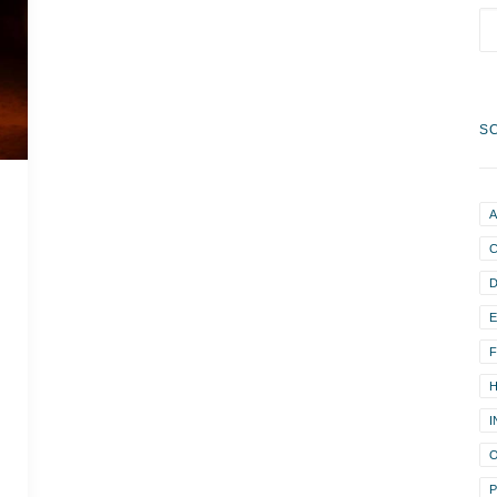
S
D
H
I
O