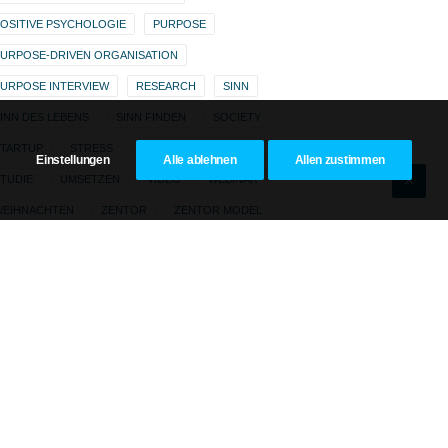
OSITIVE PSYCHOLOGIE
PURPOSE
URPOSE-DRIVEN ORGANISATION
URPOSE INTERVIEW
RESEARCH
SINN
INN DES LEBENS
SINN FINDEN
SOCIETY
STARTUP
STRESS
STRESSMANAGEMENT
Einstellungen
Alle ablehnen
Allen zustimmen
TUDIE
UMSETZEN
VIDEO
WEBINAR
WEIHNACHTEN
ZENTOR
ZENTOR MODEL
ZENTOR PURPOSE SCORE