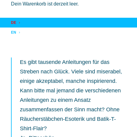
Dein Warenkorb ist derzeit leer.
1. NOVEMBER 2018
|
IN
AKADEMIE
,
RESEARCH
,
ZENTOR
|
BY
VALENTIN S.
DE
EN
Es gibt tausende Anleitungen für das
Streben nach Glück. Viele sind miserabel,
einige akzeptabel, manche inspirierend.
Kann bitte mal jemand die verschiedenen
Anleitungen zu einem Ansatz
zusammenfassen der Sinn macht? Ohne
Räucherstäbchen-Esoterik und Batik-T-
Shirt-Flair?