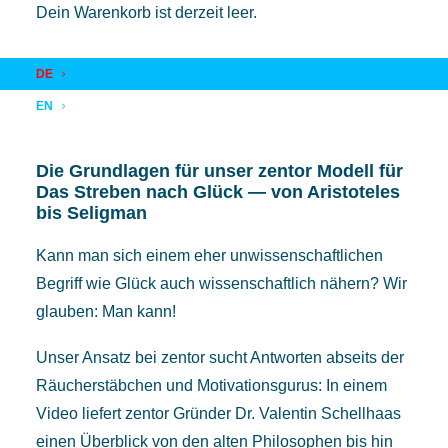
Dein Warenkorb ist derzeit leer.
17. APRIL 2019
|
IN
AKADEMIE
,
RESEARCH
,
ZENTOR
|
BY
VALENTIN S.
DE
EN
Die Grundlagen für unser zentor Modell für
Das Streben nach Glück — von Aristoteles
bis Seligman
Kann man sich einem eher unwissenschaftlichen
Begriff wie Glück auch wissenschaftlich nähern? Wir
glauben: Man kann!
Unser Ansatz bei zentor sucht Antworten abseits der
Räucherstäbchen und Motivationsgurus: In einem
Video liefert zentor Gründer Dr. Valentin Schellhaas
einen Überblick von den alten Philosophen bis hin