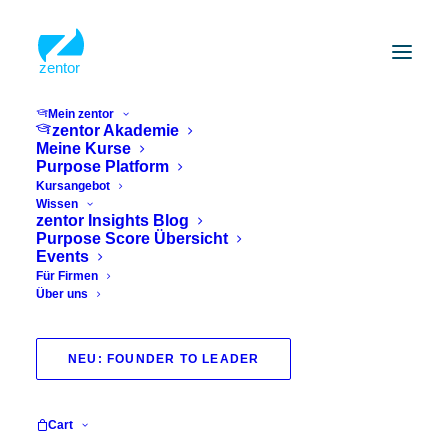
Mein zentor
zentor Akademie
Meine Kurse
Purpose Platform
Kursangebot
Wissen
zentor Insights Blog
Purpose Score Übersicht
Events
Für Firmen
Über uns
NEU: FOUNDER TO LEADER
Wie passt Wissenschaft und
Glück zusammen?
Cart