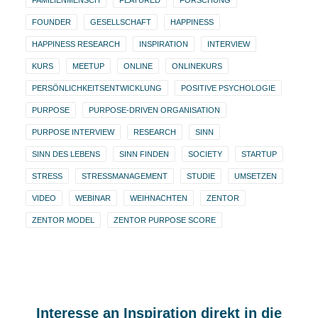
FAMILIENMENSCH
FEATURED
FORSCHUNG
FOUNDER
GESELLSCHAFT
HAPPINESS
HAPPINESS RESEARCH
INSPIRATION
INTERVIEW
KURS
MEETUP
ONLINE
ONLINEKURS
PERSÖNLICHKEITSENTWICKLUNG
POSITIVE PSYCHOLOGIE
PURPOSE
PURPOSE-DRIVEN ORGANISATION
PURPOSE INTERVIEW
RESEARCH
SINN
SINN DES LEBENS
SINN FINDEN
SOCIETY
STARTUP
STRESS
STRESSMANAGEMENT
STUDIE
UMSETZEN
VIDEO
WEBINAR
WEIHNACHTEN
ZENTOR
ZENTOR MODEL
ZENTOR PURPOSE SCORE
Interesse an Inspiration direkt in die